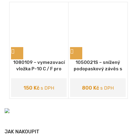
1080109 – vymezovací
1050021S – snížený
1
vložka P-10 C / F pro
podopaskový závěs s
samostatnou pistoli
popruhem
150
Kč
800
Kč
s DPH
s DPH
JAK NAKOUPIT