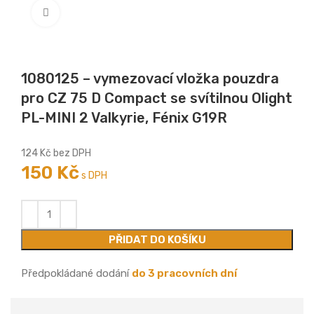
Zobrazit větší
1080125 – vymezovací vložka pouzdra
pro CZ 75 D Compact se svítilnou Olight
PL-MINI 2 Valkyrie, Fénix G19R
124
Kč
bez DPH
150
Kč
s DPH
PŘIDAT DO KOŠÍKU
Předpokládané dodání
do 3 pracovních dní