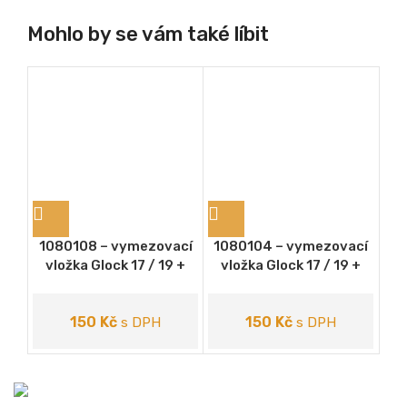
Mohlo by se vám také líbit
1080108 – vymezovací
1080104 – vymezovací
10
vložka Glock 17 / 19 +
vložka Glock 17 / 19 +
Olight Baldr Pro R
Olight PL-MINI 2 Valkyrie
po
19
150
Kč
150
Kč
s DPH
s DPH