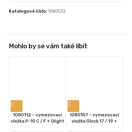
Katalogové číslo:
1080032
Mohlo by se vám také líbit
1080112 – vymezovací
1080107 – vymezovací
10
vložka P-10 C / F + Olight
vložka Glock 17 / 19 +
v
Baldr Mini
Streamlight TLR-8
Oli