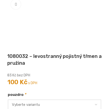
Zobrazit větší
1080032 – levostranný pojistný třmen a
pružina
83
Kč
bez DPH
100
Kč
s DPH
*
pouzdro