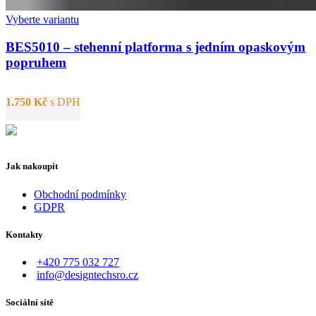
Vyberte variantu
BES5010 – stehenní platforma s jedním opaskovým
popruhem
1.750
Kč
s DPH
Jak nakoupit
Obchodní podmínky
GDPR
Kontakty
+420 775 032 727
info@designtechsro.cz
Sociální sítě