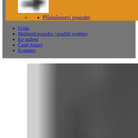
Příslušenství pouzder
O nás
Možnosti pouzder / použité systémy
Ke stažení
Časté dotazy
Kontakty