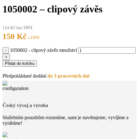
1050002 – clipový závěs
124
Kč
bez DPH
150
Kč
s DPH
1050002 - clipový závěs množství
Přidat do košíku
Předpokládané dodání
do 3 pracovních dní
Český vývoj a výroba
Služebním pouzdrům rozumíme, sami je navrhujeme, vyvíjíme a
vyrábíme!