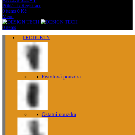
AKCE a SLEVY
Přihlásit / Registrace
0
items
0
Kč
Menu
0
items
PRODUKTY
Pistolová pouzdra
Ostatní pouzdra