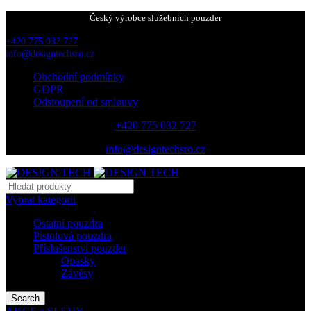
Český výrobce služebních pouzder
+420 775 032 727
info@designtechsro.cz
Obchodní podmínky
GDPR
Odstoupení od smlouvy
+420 775 032 727
info@designtechsro.cz
Vybrat kategorii
Ostatní pouzdra
Pistolová pouzdra
Příslušenství pouzder
Opasky
Závěsy
Search