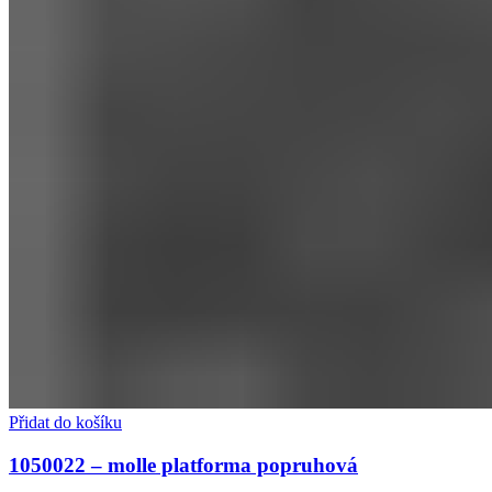
Přidat do košíku
1050022 – molle platforma popruhová