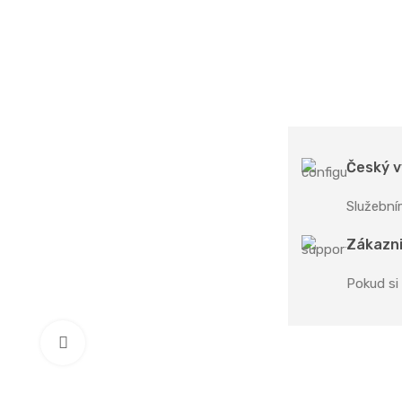
Český v
Služební
Zákazni
Pokud si
Zobrazit větší