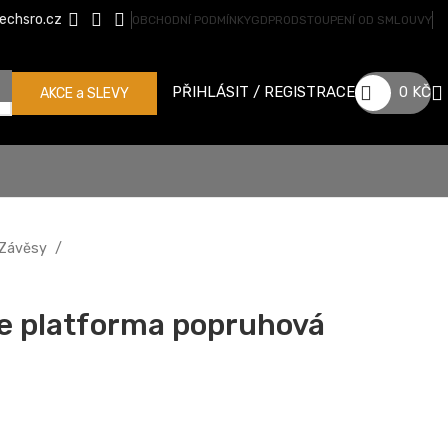
echsro.cz
OBCHODNÍ PODMÍNKY
GDPR
ODSTOUPENÍ OD SMLOUVY
PŘIHLÁSIT / REGISTRACE
0
KČ
AKCE a SLEVY
Závěsy
e platforma popruhová