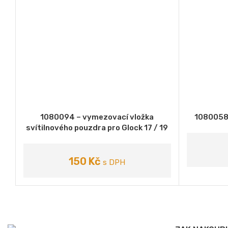
1080094 – vymezovací vložka
1080058 
PŘIDAT DO KOŠÍKU
VYBERTE VA
svítilnového pouzdra pro Glock 17 / 19
samostatnou pistoli
150
Kč
s DPH