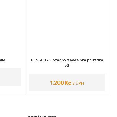
lle
BES5007 – otočný závěs pro pouzdra
VYBERTE VARIANTU
v3
1.200
Kč
s DPH