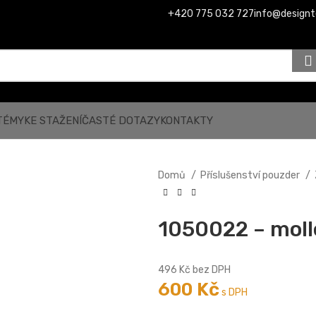
+420 775 032 727
info@designt
TÉMY
KE STAŽENÍ
ČASTÉ DOTAZY
KONTAKTY
Domů
Příslušenství pouzder
1050022 – moll
496
Kč
bez DPH
600
Kč
s DPH