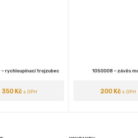
– rychloupínací trojzubec
1050008 – závěs mo
RIANTU
PŘIDAT DO KOŠÍKU
350
Kč
200
Kč
s DPH
s DPH