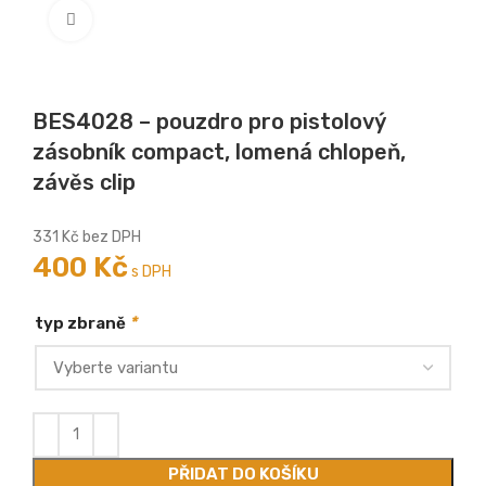
Zobrazit větší
BES4028 – pouzdro pro pistolový
zásobník compact, lomená chlopeň,
závěs clip
331
Kč
bez DPH
400
Kč
s DPH
*
typ zbraně
PŘIDAT DO KOŠÍKU