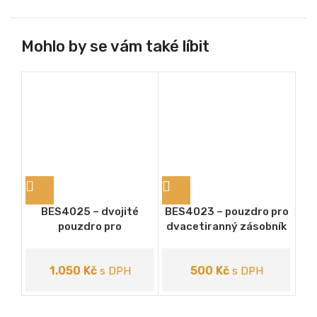
Mohlo by se vám také líbit
BES4025 – dvojité
BES4023 – pouzdro pro
B
pouzdro pro
dvacetiranný zásobník
pr
dvacetiranný zásobník
CZ Scorpion EVO3,
chl
CZ Scorpion EVO3,
chlopně, závěs clip
1.050
Kč
500
Kč
chlopně, 2x závěs clip
s DPH
s DPH