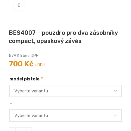
Zobrazit větší
BES4007 – pouzdro pro dva zásobníky
compact, opaskový závěs
579
Kč
bez DPH
700
Kč
s DPH
*
model pistole
–