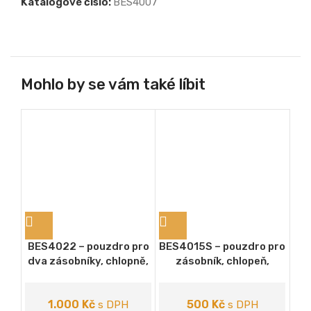
Katalogové číslo:
BES4007
Mohlo by se vám také líbit
BES4022 – pouzdro pro
BES4015S – pouzdro pro
BE
dva zásobníky, chlopně,
zásobník, chlopeň,
dva
2x závěs clip
závěs clip (armádní
c
verze)
1.000
Kč
500
Kč
s DPH
s DPH