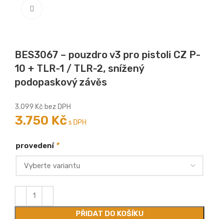
Zobrazit větší
BES3067 – pouzdro v3 pro pistoli CZ P-
10 + TLR-1 / TLR-2, snížený
podopaskový závěs
3.099
Kč
bez DPH
3.750
Kč
s DPH
*
provedení
PŘIDAT DO KOŠÍKU