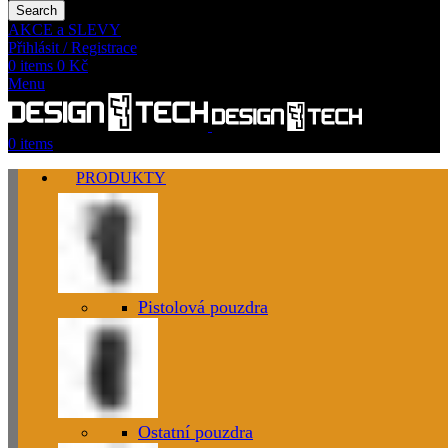
Search
AKCE a SLEVY
Přihlásit / Registrace
0
items
0
Kč
Menu
0
items
PRODUKTY
Pistolová pouzdra
Ostatní pouzdra