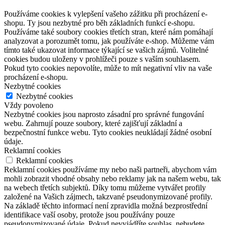
Používáme cookies k vylepšení vašeho zážitku při procházení e-
shopu. Ty jsou nezbytné pro běh základních funkcí e-shopu.
Používáme také soubory cookies třetích stran, které nám pomáhají
analyzovat a porozumět tomu, jak používáte e-shop. Můžeme vám
tímto také ukazovat informace týkající se vašich zájmů. Volitelné
cookies budou uloženy v prohlížeči pouze s vaším souhlasem.
Pokud tyto cookies nepovolíte, může to mít negativní vliv na vaše
procházení e-shopu.
Nezbytné cookies
Nezbytné cookies
Vždy povoleno
Nezbytné cookies jsou naprosto zásadní pro správné fungování
webu. Zahrnují pouze soubory, které zajišťují základní a
bezpečnostní funkce webu. Tyto cookies neukládají žádné osobní
údaje.
Reklamní cookies
Reklamní cookies
Reklamní cookies používáme my nebo naši partneři, abychom vám
mohli zobrazit vhodné obsahy nebo reklamy jak na našem webu, tak
na webech třetích subjektů. Díky tomu můžeme vytvářet profily
založené na Vašich zájmech, takzvané pseudonymizované profily.
Na základě těchto informací není zpravidla možná bezprostřední
identifikace vaší osoby, protože jsou používány pouze
pseudonymizované údaje. Pokud nevyjádříte souhlas, nebudete