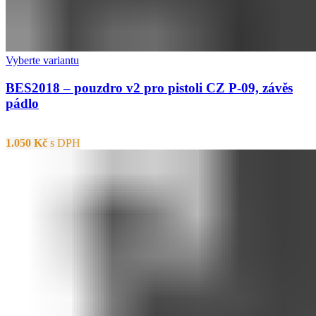
Vyberte variantu
BES2018 – pouzdro v2 pro pistoli CZ P-09, závěs
pádlo
1.050
Kč
s DPH