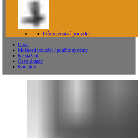
Příslušenství pouzder
O nás
Možnosti pouzder / použité systémy
Ke stažení
Časté dotazy
Kontakty