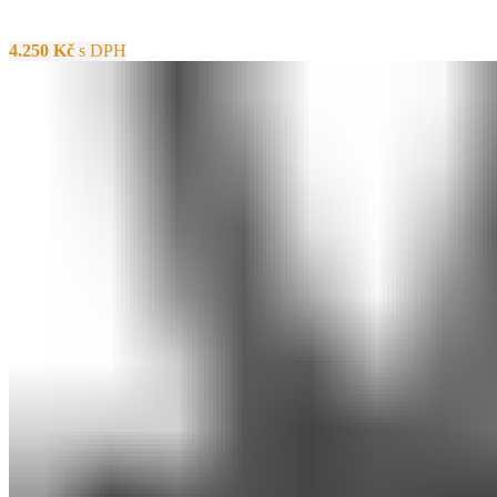
4.250
Kč
s DPH