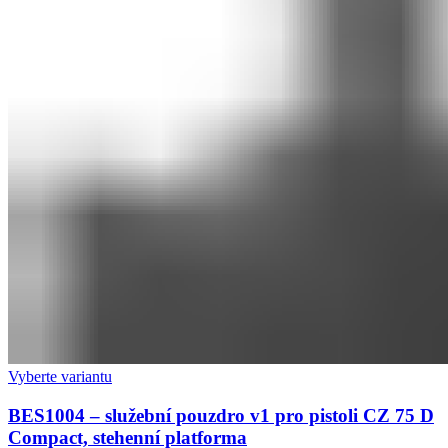
Vyberte variantu
BES1004 – služební pouzdro v1 pro pistoli CZ 75 D
Compact, stehenní platforma