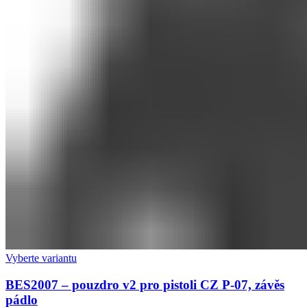
Vyberte variantu
BES2007 – pouzdro v2 pro pistoli CZ P-07, závěs
pádlo