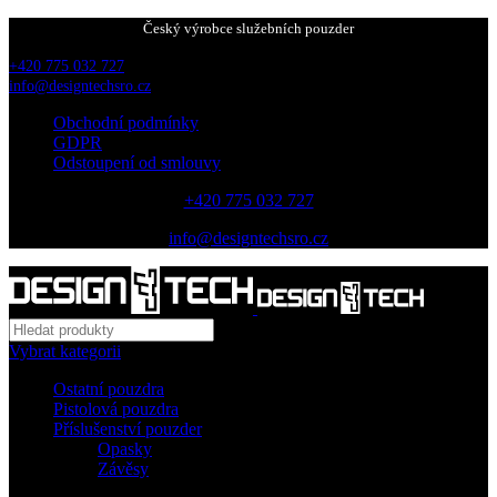
Český výrobce služebních pouzder
+420 775 032 727
info@designtechsro.cz
Obchodní podmínky
GDPR
Odstoupení od smlouvy
+420 775 032 727
info@designtechsro.cz
Vybrat kategorii
Ostatní pouzdra
Pistolová pouzdra
Příslušenství pouzder
Opasky
Závěsy