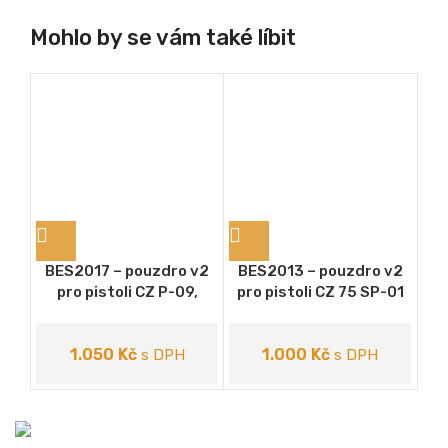
Mohlo by se vám také líbit
BES2017 – pouzdro v2
BES2013 – pouzdro v2
BE
pro pistoli CZ P-09,
pro pistoli CZ 75 SP-01
vel
opaskový závěs
Phantom, závěs pádlo
P
1.050
Kč
1.000
Kč
s DPH
s DPH