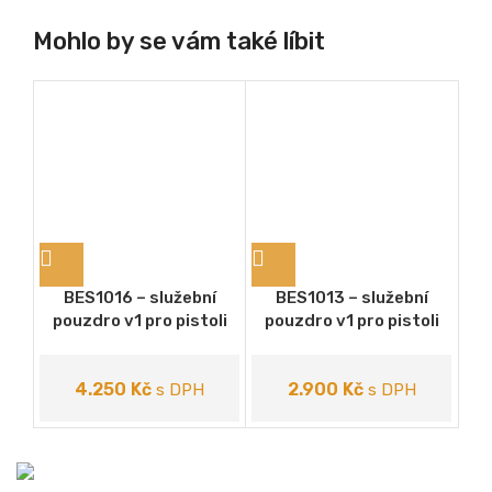
Mohlo by se vám také líbit
BES1016 – služební
BES1013 – služební
pouzdro v1 pro pistoli
pouzdro v1 pro pistoli
po
Glock 17, stehenní
Glock 17, opaskový
platforma
závěs
4.250
Kč
2.900
Kč
s DPH
s DPH