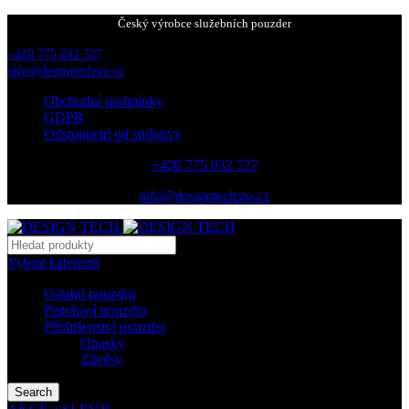
Český výrobce služebních pouzder
+420 775 032 727
info@designtechsro.cz
Obchodní podmínky
GDPR
Odstoupení od smlouvy
+420 775 032 727
info@designtechsro.cz
Vybrat kategorii
Ostatní pouzdra
Pistolová pouzdra
Příslušenství pouzder
Opasky
Závěsy
Search