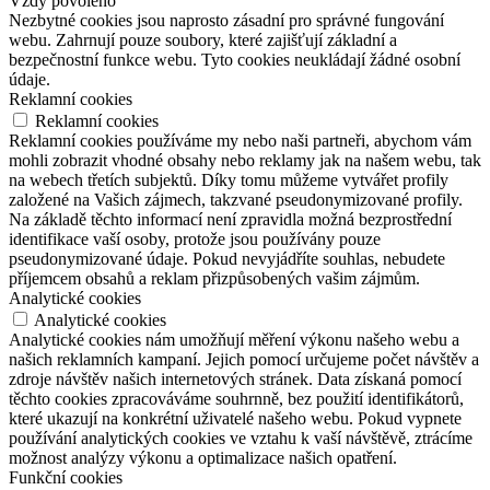
Vždy povoleno
Nezbytné cookies jsou naprosto zásadní pro správné fungování
webu. Zahrnují pouze soubory, které zajišťují základní a
bezpečnostní funkce webu. Tyto cookies neukládají žádné osobní
údaje.
Reklamní cookies
Reklamní cookies
Reklamní cookies používáme my nebo naši partneři, abychom vám
mohli zobrazit vhodné obsahy nebo reklamy jak na našem webu, tak
na webech třetích subjektů. Díky tomu můžeme vytvářet profily
založené na Vašich zájmech, takzvané pseudonymizované profily.
Na základě těchto informací není zpravidla možná bezprostřední
identifikace vaší osoby, protože jsou používány pouze
pseudonymizované údaje. Pokud nevyjádříte souhlas, nebudete
příjemcem obsahů a reklam přizpůsobených vašim zájmům.
Analytické cookies
Analytické cookies
Analytické cookies nám umožňují měření výkonu našeho webu a
našich reklamních kampaní. Jejich pomocí určujeme počet návštěv a
zdroje návštěv našich internetových stránek. Data získaná pomocí
těchto cookies zpracováváme souhrnně, bez použití identifikátorů,
které ukazují na konkrétní uživatelé našeho webu. Pokud vypnete
používání analytických cookies ve vztahu k vaší návštěvě, ztrácíme
možnost analýzy výkonu a optimalizace našich opatření.
Funkční cookies