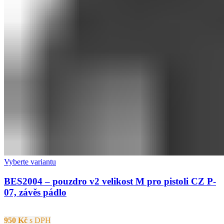
Vyberte variantu
BES2004 – pouzdro v2 velikost M pro pistoli CZ P-
07, závěs pádlo
950
Kč
s DPH