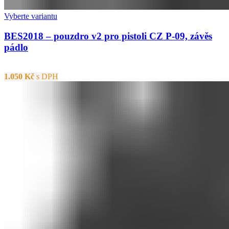
Vyberte variantu
BES2018 – pouzdro v2 pro pistoli CZ P-09, závěs
pádlo
1.050
Kč
s DPH