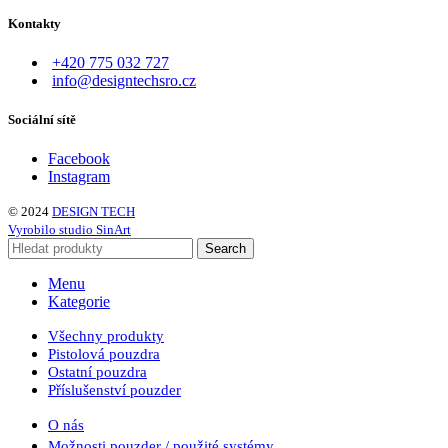
Kontakty
+420 775 032 727
info@designtechsro.cz
Sociální sítě
Facebook
Instagram
© 2024
DESIGN TECH
Vyrobilo studio SinArt
Search
Menu
Kategorie
Všechny produkty
Pistolová pouzdra
Ostatní pouzdra
Příslušenství pouzder
O nás
Možnosti pouzder / použité systémy