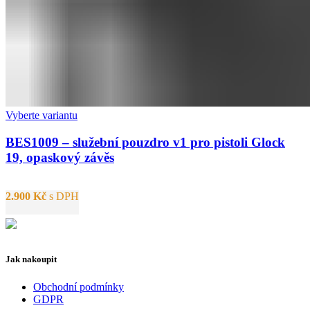
Vyberte variantu
BES1009 – služební pouzdro v1 pro pistoli Glock
19, opaskový závěs
2.900
Kč
s DPH
Jak nakoupit
Obchodní podmínky
GDPR