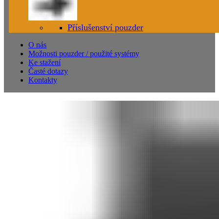
Příslušenství pouzder
O nás
Možnosti pouzder / použité systémy
Ke stažení
Časté dotazy
Kontakty