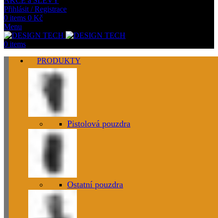
AKCE a SLEVY
Přihlásit / Registrace
0
items
0
Kč
Menu
0
items
PRODUKTY
Pistolová pouzdra
Ostatní pouzdra