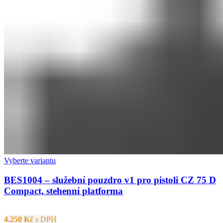
Vyberte variantu
BES1004 – služební pouzdro v1 pro pistoli CZ 75 D
Compact, stehenní platforma
4.250
Kč
s DPH