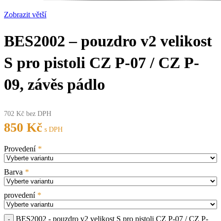
Zobrazit větší
BES2002 – pouzdro v2 velikost
S pro pistoli CZ P-07 / CZ P-
09, závěs pádlo
702
Kč
bez DPH
850
Kč
s DPH
Provedení
*
Barva
*
provedení
*
BES2002 - pouzdro v2 velikost S pro pistoli CZ P-07 / CZ P-