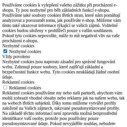
Používáme cookies k vylepšení vašeho zážitku při procházení e-
shopu. Ty jsou nezbytné pro běh základních funkcí e-shopu.
Používáme také soubory cookies třetích stran, které nám pomáhají
analyzovat a porozumět tomu, jak používáte e-shop. Můžeme vám
tímto také ukazovat informace týkající se vašich zájmů. Volitelné
cookies budou uloženy v prohlížeči pouze s vaším souhlasem.
Pokud tyto cookies nepovolíte, může to mít negativní vliv na vaše
procházení e-shopu.
Nezbytné cookies
Nezbytné cookies
Vždy povoleno
Nezbytné cookies jsou naprosto zásadní pro správné fungování
webu. Zahrnují pouze soubory, které zajišťují základní a
bezpečnostní funkce webu. Tyto cookies neukládají žádné osobní
údaje.
Reklamní cookies
Reklamní cookies
Reklamní cookies používáme my nebo naši partneři, abychom vám
mohli zobrazit vhodné obsahy nebo reklamy jak na našem webu, tak
na webech třetích subjektů. Díky tomu můžeme vytvářet profily
založené na Vašich zájmech, takzvané pseudonymizované profily.
Na základě těchto informací není zpravidla možná bezprostřední
identifikace vaší osoby, protože jsou používány pouze
pseudonymizované údaje. Pokud nevyjádříte souhlas, nebudete