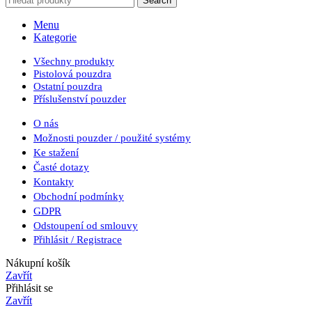
Search
Menu
Kategorie
Všechny produkty
Pistolová pouzdra
Ostatní pouzdra
Příslušenství pouzder
O nás
Možnosti pouzder / použité systémy
Ke stažení
Časté dotazy
Kontakty
Obchodní podmínky
GDPR
Odstoupení od smlouvy
Přihlásit / Registrace
Nákupní košík
Zavřít
Přihlásit se
Zavřít