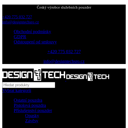
Český výrobce služebních pouzder
+420 775 032 727
info@designtechsro.cz
Obchodní podmínky
GDPR
Odstoupení od smlouvy
+420 775 032 727
info@designtechsro.cz
Vybrat kategorii
Ostatní pouzdra
Pistolová pouzdra
Příslušenství pouzder
Opasky
Závěsy