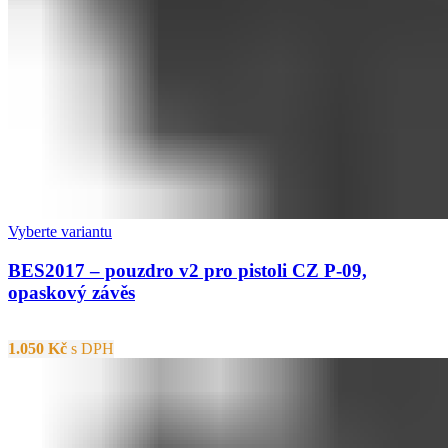
Vyberte variantu
BES2017 – pouzdro v2 pro pistoli CZ P-09,
opaskový závěs
1.050
Kč
s DPH