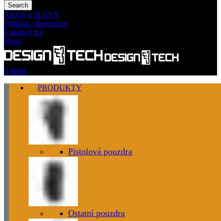
Search
AKCE a SLEVY
Přihlásit / Registrace
0
items
0
Kč
Menu
0
items
PRODUKTY
Pistolová pouzdra
Ostatní pouzdra