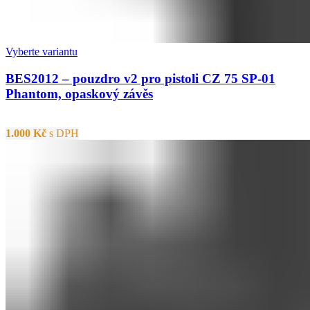
Vyberte variantu
BES2012 – pouzdro v2 pro pistoli CZ 75 SP-01
Phantom, opaskový závěs
1.000
Kč
s DPH