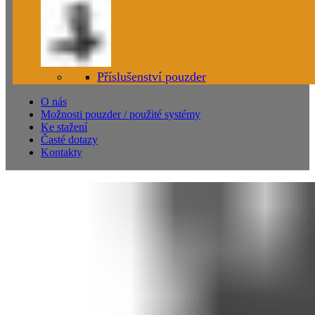
Příslušenství pouzder
O nás
Možnosti pouzder / použité systémy
Ke stažení
Časté dotazy
Kontakty