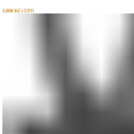
1.000
Kč
s DPH