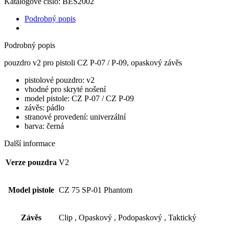
Katalogové číslo:
BES2002
Podrobný popis
Podrobný popis
pouzdro v2 pro pistoli CZ P-07 / P-09, opaskový závěs
pistolové pouzdro: v2
vhodné pro skryté nošení
model pistole: CZ P-07 / CZ P-09
závěs: pádlo
stranové provedení: univerzální
barva: černá
Další informace
Verze pouzdra
V2
Model pistole
CZ 75 SP-01 Phantom
Závěs
Clip
,
Opaskový
,
Podopaskový
,
Taktický